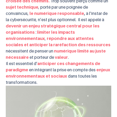
croisée des chemins.
Trop souvent perçu comme un
sujet technique
, porté par une poignée de
convaincus,
le numérique responsable
,
à l’instar de
la cybersécurité, n’est plus optionnel. Il est appelé à
devenir un enjeu stratégique central pour les
organisations
:
limiter les impacts
environnementaux
,
répondre aux attentes
sociales et anticiper la raréfaction des ressources
nécessitent de penser un
numérique limité au juste
nécessaire
et porteur de
valeur
.
Il est essentiel d’
anticiper ces changements de
paradigme
en intégrant la prise en compte des
enjeux
environnementaux et sociaux
dans toutes les
transformations.