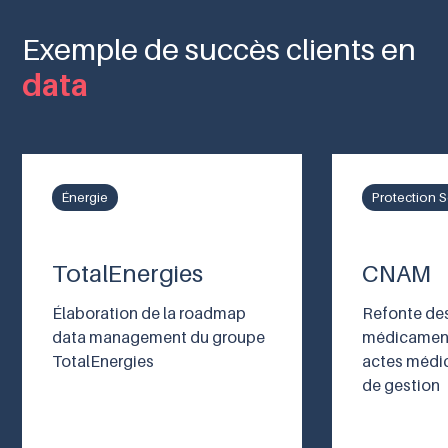
Exemple de succès clients en
data
Énergie
Protection S
TotalEnergies
CNAM
Élaboration de la roadmap
Refonte des
data management du groupe
médicaments
TotalEnergies
actes médic
de gestion