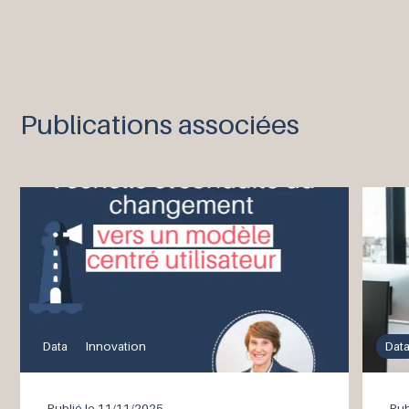
Publications associées
Data
Innovation
Dat
Publié le
11/11/2025
Pub