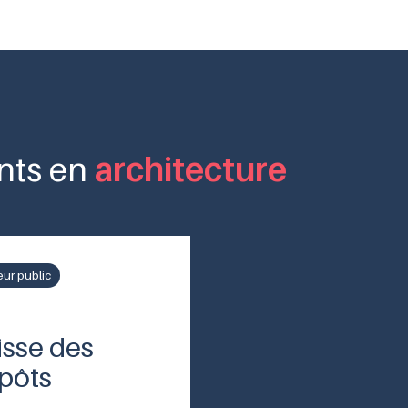
architecture
ents en
eur public
isse des
pôts