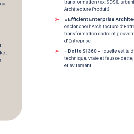
transformation (ex: SDSI), urbani
pour
Architecture Produit)
« Efficient Enterprise Archite
enclencher l’Architecture d’Entr
transformation cadre et gouvern
d’Entreprise
t
« Dette SI 360 » :
quelle est la d
rket
technique, vraie et fausse dette
n
et évitement