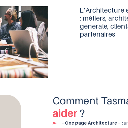
L’Architecture e
: métiers, archit
générale, client
partenaires
Comment Tasma
aider
?
« One page Architecture » :
un