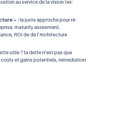
sation au service de la vision (ex:
cture » :
la juste approche pour ré-
eprise, maturity assesment,
ance, ROI de de l’Architecture
ette utile ? la dette n’est pas que
, coûts et gains potentiels, remédiation