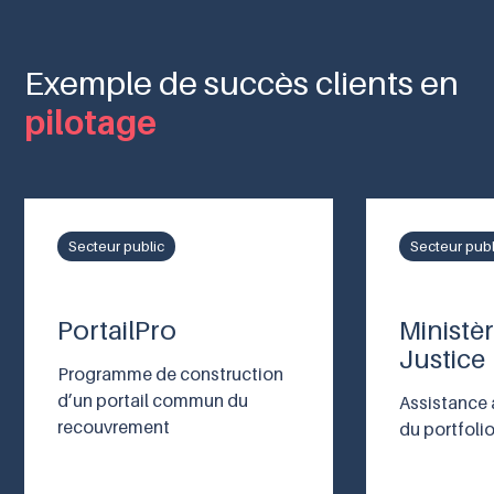
Exemple de succès clients en
pilotage
Secteur public
Secteur publ
PortailPro
Ministèr
Justice
Programme de construction
d’un portail commun du
Assistance 
recouvrement
du portfol