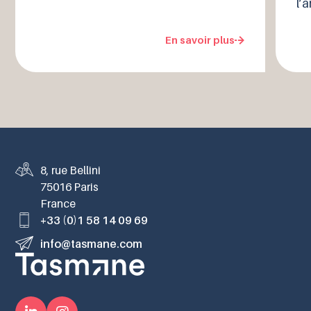
l’
En savoir plus
8, rue Bellini
75016 Paris
France
+33 (0)1 58 14 09 69
info@tasmane.com