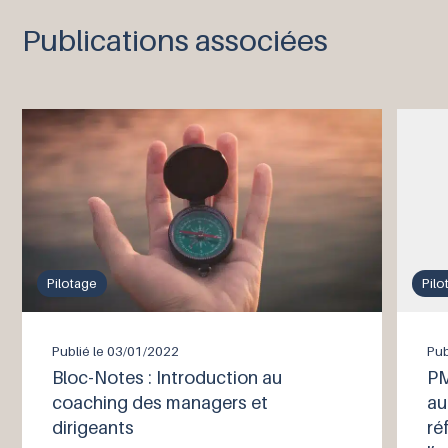
Publications associées
Pilotage
Pilo
Publié le
03/01/2022
Pub
Bloc-Notes : Introduction au
PM
coaching des managers et
au
dirigeants
ré