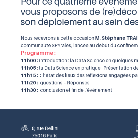
Pour ce quatrième événement 
vous proposons de (re)découv
son déploiement au sein des
Nous recevrons à cette occasion
M. Stéphane TRA
communauté SPYrales, lancée au début du confinem
Programme :
11h00 :
introduction : la Data Science en quelques mo
11h05 :
la Data Science en pratique : Présentation
11h15 :
:
l’état des lieux des réflexions engagées p
11h20 :
questions – Réponses
11h30 :
conclusion et fin de l’événement
8, rue Bellini
75016 Paris