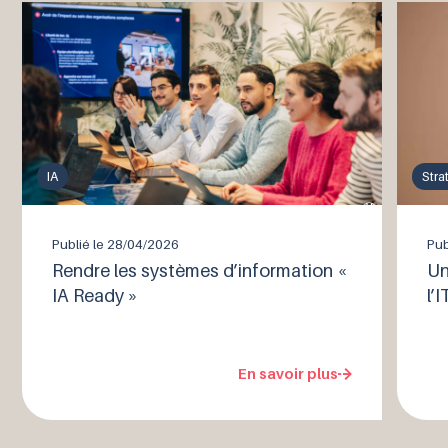
IA
Stra
Publié le
28/04/2026
Pub
Rendre les systèmes d’information «
Un
IA Ready »
l’I
En savoir plus